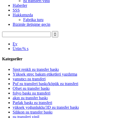
ısı transferi vinil
Haberler
SSS
Hakkımızda
Fabrika turu
Bizimle iletişime geçin
Ev
Ürün:% s
Kategoriler
Spot renkli ısı transfer baskı
Yüksek streç bakım etiketleri yazdırma
yansıtıcı ısı transferi
Puf ısı transferi baskı/köpük ısı transferi
Ofset ısı transfer baskı
folyo baskı ısı transferi
akın ısı transfer baskı
Parlak baskı ısı transferi
yüksek yoğunluklu/3D ısı transfer baskı
Silikon ısı transfer baskı
ısı transferi vinil