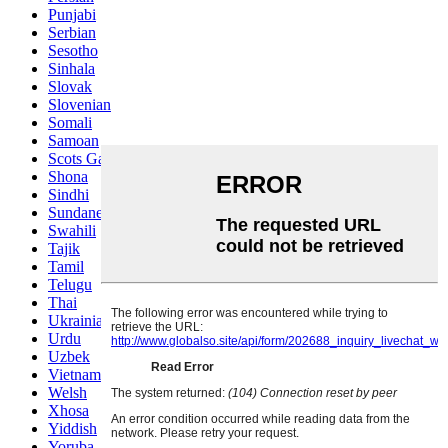
Punjabi
Serbian
Sesotho
Sinhala
Slovak
Slovenian
Somali
Samoan
Scots Gaelic
Shona
Sindhi
Sundanese
Swahili
Tajik
Tamil
Telugu
Thai
Ukrainian
Urdu
Uzbek
Vietnamese
Welsh
Xhosa
Yiddish
Yoruba