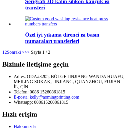
Serigrafi 3D kalın silikon kauçuk ısı
transferi
Özel iyi yıkama direnci ısı basın
numaraları transferleri
1
2
Sonraki >
>>
Sayfa 1 / 2
Bizimle iletişime geçin
Adres: ODA#3205, BÖLGE JINJIANG WANDA HUAFU,
MEILING SOKAK, JINJIANG, QUANZHOU, FUJIAN
İL, ÇİN.
Telefon: 0086 15260861815
E-posta: kelly@aomingprinting.com
Whatsapp: 008615260861815
Hızlı erişim
Hakkımızda